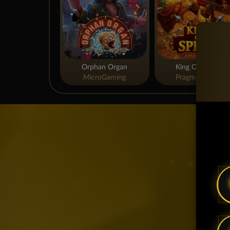
Orphan Organ
King Of Spears
MicroGaming
Pragmatic Play