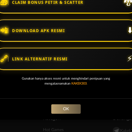
🎁

CLAIM BONUS PETIR & SCATTER
📲
⬇
DOWNLOAD APK RESMI
🔗
LINK ALTERNATIF RESMI
Gunakan hanya akses resmi untuk menghindari penipuan yang
mengatasnamakan
KAKEK303
.
 Live Casino
OK
Kategori
Dukunga
Hot Games
Kakek3