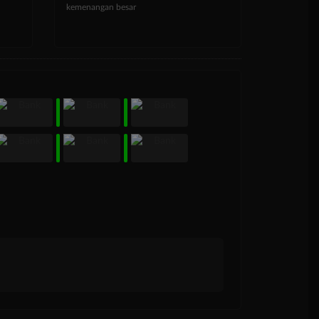
kemenangan besar