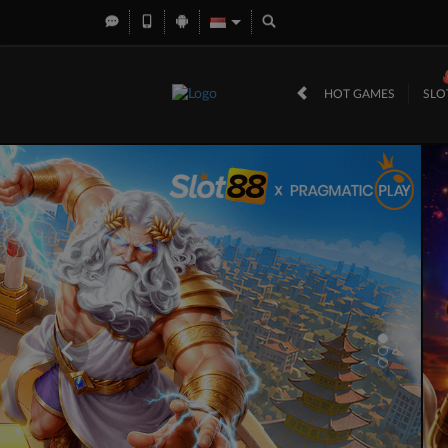
HOT GAMES
SLO