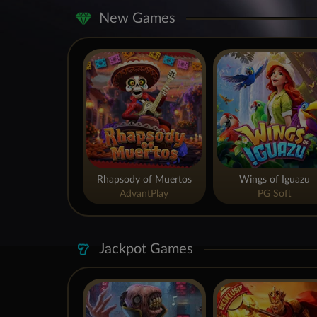
New Games
Rhapsody of Muertos
Wings of Iguazu
AdvantPlay
PG Soft
Jackpot Games