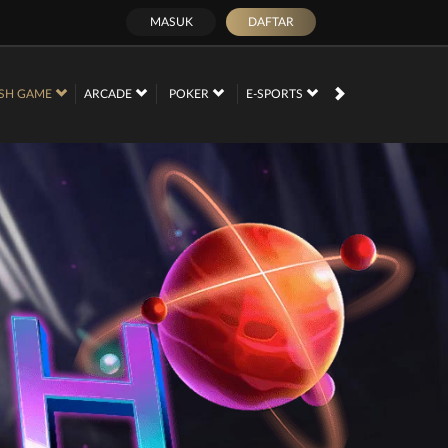
MASUK
DAFTAR
SH GAME
ARCADE
POKER
E-SPORTS
SABUNG AYAM