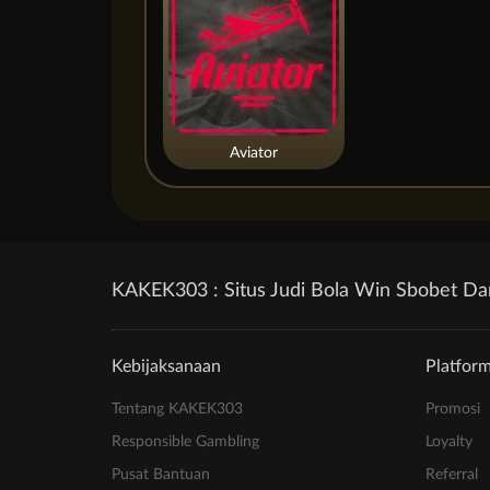
Aviator
KAKEK303 : Situs Judi Bola Win Sbobet Da
Kebijaksanaan
Platfor
Tentang KAKEK303
Promosi
Responsible Gambling
Loyalty
Pusat Bantuan
Referral