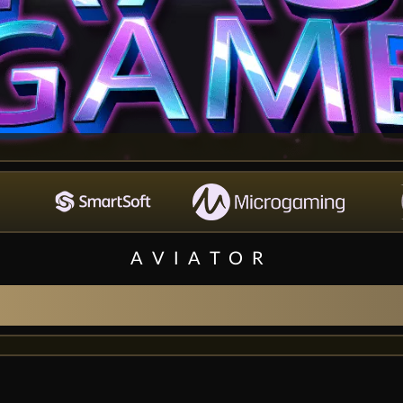
AVIATOR