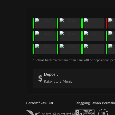
* Selama bank maintenance dan bank offline deposit dan pen
Deposit
Rata-rata 3 Menit
Bersertifikasi Dari
Tanggung Jawab Bermain