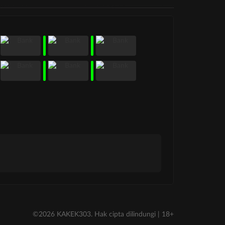
©2026 KAKEK303. Hak cipta dilindungi | 18+