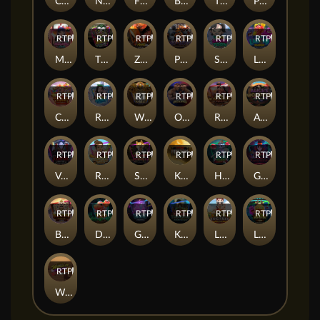
Cupid's Garden
Natural Ace
Fishing's Paradise
Blessing of the Tiger
Tiki Paradise
Punk Star
RTP
79%
RTP
84%
RTP
80%
RTP
95%
RTP
81%
RTP
93%
Moe Moe Cute
The King Joker
Zushi Prime
Pet Ranger
Squid Toon
Lab 19 Mania
RTP
88%
RTP
82%
RTP
95%
RTP
89%
RTP
87%
RTP
80%
Centillion Gods
Rich Rich Water
Wrath of Egypt
ONE Boxing
Roma Plus
Alice's Wonder
RTP
87%
RTP
81%
RTP
95%
RTP
81%
RTP
88%
RTP
87%
Vampire Hunter
Royal Thai Dessert
Shiba Mogul
Kingdom Z
Hungry Krahung
Ghost House
RTP
87%
RTP
87%
RTP
87%
RTP
83%
RTP
88%
RTP
83%
Blessing of the Ox
Dino Pops
Grand Shine
Kraken Treasure
Lucky NangKwak
Little Monster
RTP
95%
Wonder Cuisine