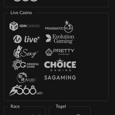
Live Casino
Race
Togel