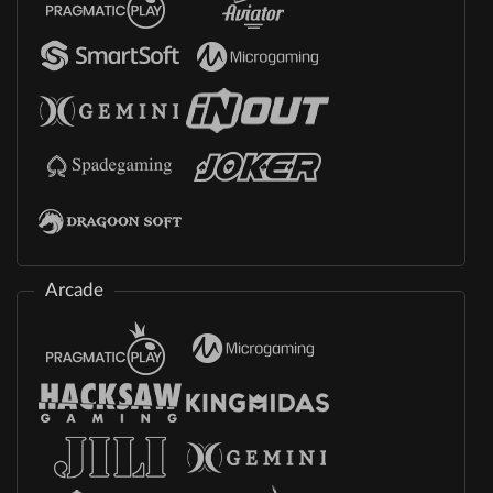
Arcade