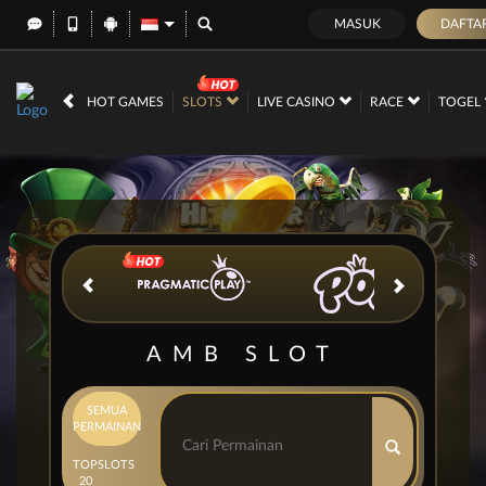
MASUK
DAFTA
IDR
12,735,433,
HOT GAMES
SLOTS
LIVE CASINO
RACE
TOGEL
AMB SLOT
SEMUA
PERMAINAN
TOP
SLOTS
20