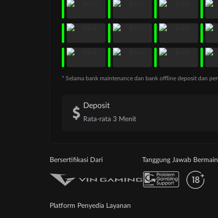
* Selama bank maintenance dan bank offline deposit dan pen
Deposit
Rata-rata 3 Menit
Bersertifikasi Dari
Tanggung Jawab Bermain
Platform Penyedia Layanan