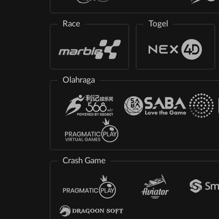
Race
Togel
Olahraga
Crash Game