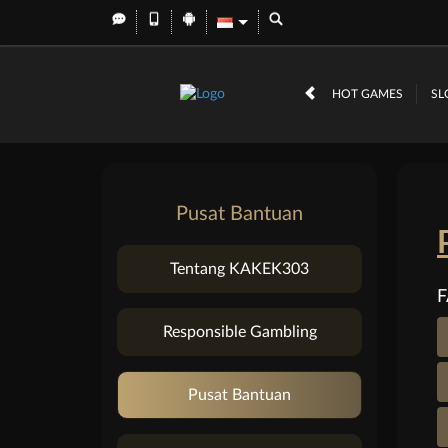
HOT GAMES
SL
Pusat Bantuan
Tentang KAKEK303
F
Responsible Gambling
Pusat Bantuan