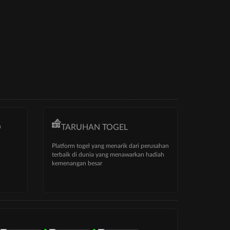
O
TARUHAN TOGEL
Platform togel yang menarik dari perusahan
terbaik di dunia yang menawarkan hadiah
kemenangan besar