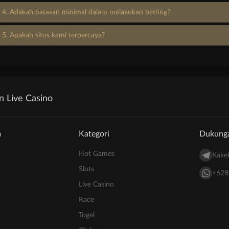
4. Adakah batasan minimal dalam melakukan betting?
5. Apakah situs kami terpercaya?
n Live Casino
m
Kategori
Dukung
Hot Games
Kakek
Slots
+628
Live Casino
Race
Togel