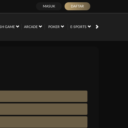
MASUK
DAFTAR
SH GAME
ARCADE
POKER
E-SPORTS
SABUNG AYAM