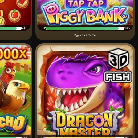
94%
RTP
93%
Piggy Bank TapTap