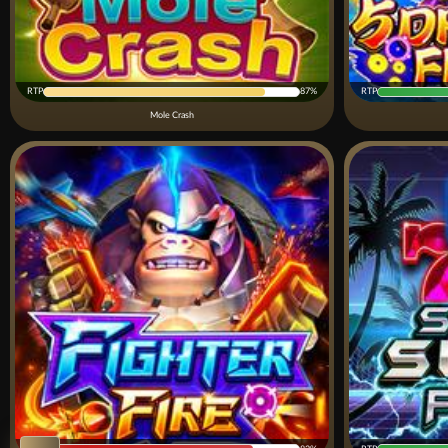
RTP
87%
RTP
Mole Crash