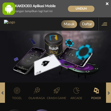
×
KAKEK303 Aplikasi Mobile
UNDUH
Jangan tampilkan lagi hari ini
Masuk
Daftar
E
TOGEL
OLAHRAGA
CRASH GAME
ARCADE
POKER
E