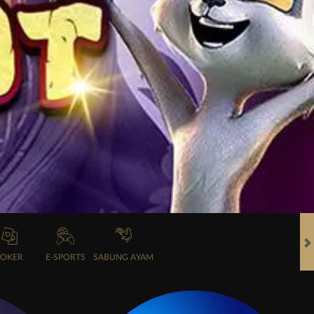
POKER
E-SPORTS
SABUNG AYAM