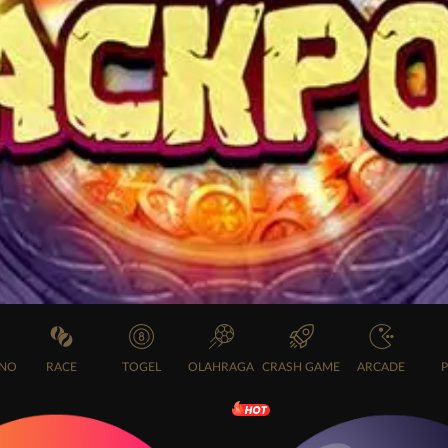
INO
RACE
TOGEL
OLAHRAGA
CRASH GAME
ARCADE