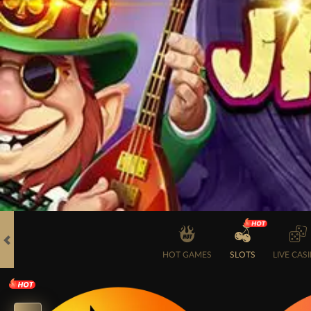
HOT GAMES
SLOTS
LIVE CAS