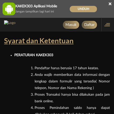
×
KAKEK303 Aplikasi Mobile
UNDUH
Jangan tampilkan lagi hari ini
Masuk
Daftar
Syarat dan Ketentuan
PERATURAN KAKEK303
Pendaftar harus berusia 17 tahun keatas.
Anda wajib memberikan data informasi dengan
lengkap dalam formulir yang tersedia( Nomor
telepon, Nomor dan Nama Rekening )
Proses Transaksi hanya bisa dilakukan pada jam
bank online.
Proses Pemindahan saldo hanya dapat