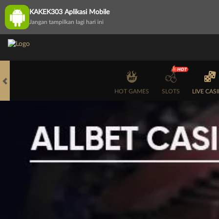
KAKEK303 Aplikasi Mobile
Jangan tampilkan lagi hari ini
HOT GAMES
SLOTS
LIVE CAS