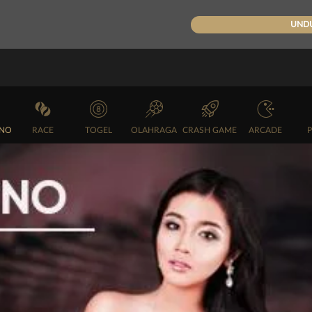
UND
INO
RACE
TOGEL
OLAHRAGA
CRASH GAME
ARCADE