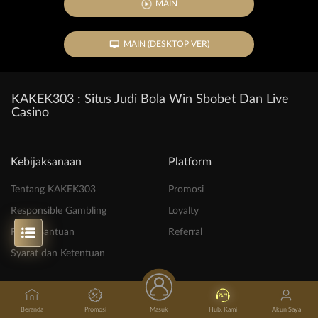
MAIN
MAIN (DESKTOP VER)
KAKEK303 : Situs Judi Bola Win Sbobet Dan Live
Casino
Kebijaksanaan
Platform
Tentang KAKEK303
Promosi
Responsible Gambling
Loyalty
Pusat Bantuan
Referral
Syarat dan Ketentuan
Kategori
Dukungan
Beranda
Promosi
Masuk
Hub. Kami
Akun Saya